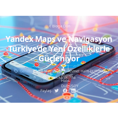
Bloga Dön
Yandex Maps ve Navigasyon
Türkiye’de Yeni Özelliklerle
Güçleniyor
Genel
06 May 2025
Ahmet Halit DURUSOY
9 dakika okuma
Paylaş: