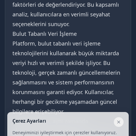
faktörleri de değerlendiriyor. Bu kapsamlı
analiz, kullanıcılara en verimli seyahat
seçeneklerini sunuyor.
Bulut Tabanlı Veri İşleme
Platform, bulut tabanlı veri işleme
teknolojilerini kullanarak büyük miktarda
veriyi hızlı ve verimli şekilde işliyor. Bu
teknoloji, gerçek zamanlı güncellemelerin
sağlanmasını ve sistem performansının
korunmasını garanti ediyor. Kullanıcılar,
herhangi bir gecikme yaşamadan güncel
bilgilere erişebiliyor.
Bulut altyapısı, aynı zamanda
Çerez Ayarları
Kapat
ölçeklenebilirlik sağlıyor. Sistem, yoğun
Deneyiminizi iyileştirmek için çerezler kullanıyoruz.