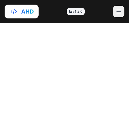
AHD
v1.2.0