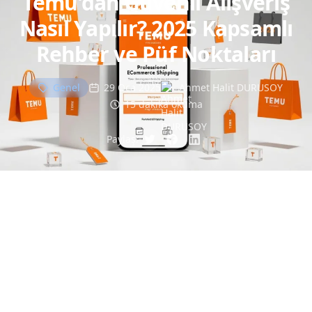
Temu'dan Güvenli Alışveriş
Nasıl Yapılır? 2025 Kapsamlı
Rehber ve Püf Noktaları
Genel
29 Oca 2025
Ahmet Halit DURUSOY
15 dakika okuma
Paylaş: