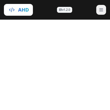
AHD
v1.2.0