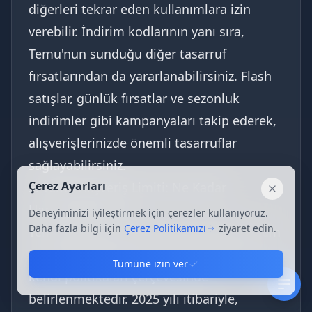
diğerleri tekrar eden kullanımlara izin
verebilir. İndirim kodlarının yanı sıra,
Temu'nun sunduğu diğer tasarruf
fırsatlarından da yararlanabilirsiniz. Flash
satışlar, günlük fırsatlar ve sezonluk
indirimler gibi kampanyaları takip ederek,
alışverişlerinizde önemli tasarruflar
sağlayabilirsiniz.
Çerez Ayarları
5. Temu Alışveriş Limiti: Ne Kadar
Kapat
Harcayabilirsiniz?
Deneyiminizi iyileştirmek için çerezler kullanıyoruz.
Daha fazla bilgi için
Çerez Politikamızı
ziyaret edin.
Temu platformunda alışveriş limitleri, hem
yasal düzenlemeler hem de platformun
Tümüne izin ver
kendi politikaları çerçevesinde
belirlenmektedir. 2025 yılı itibariyle,