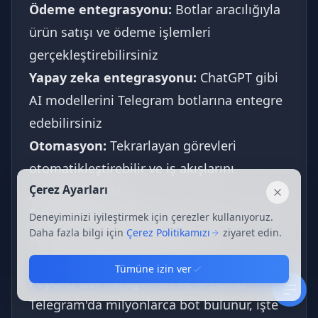
Ödeme entegrasyonu:
Botlar aracılığıyla
ürün satışı ve ödeme işlemleri
gerçekleştirebilirsiniz
Yapay zeka entegrasyonu:
ChatGPT gibi
AI modellerini Telegram botlarına entegre
edebilirsiniz
Otomasyon:
Tekrarlayan görevleri
otomatikleştirebilir ve iş akışlarını
Çerez Ayarları
yönetebilirsiniz
Kapat
Etkileşimli arayüzler:
Düğmeler, menüler
Deneyiminizi iyileştirmek için çerezler kullanıyoruz.
Daha fazla bilgi için
Çerez Politikamızı
ziyaret edin.
ve formlar içeren zengin kullanıcı
arayüzleri oluşturabilirsiniz
Tümüne izin ver
Popüler Bot Kategorileri ve Örnekler
Telegram'da milyonlarca bot bulunur, işte