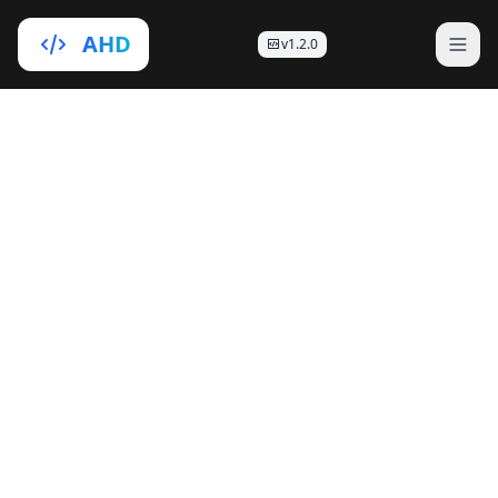
AHD
v1.2.0