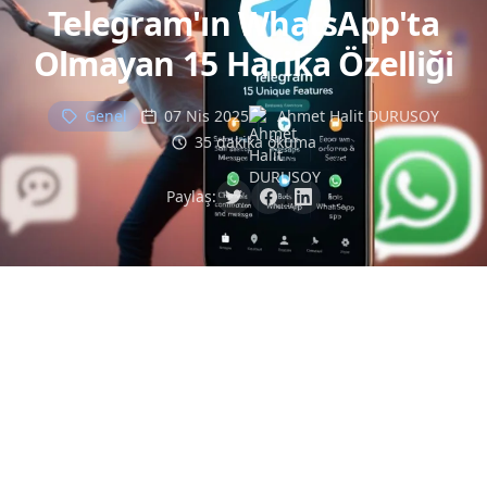
Telegram'ın WhatsApp'ta
Olmayan 15 Harika Özelliği
Genel
07 Nis 2025
Ahmet Halit DURUSOY
35 dakika okuma
Paylaş: