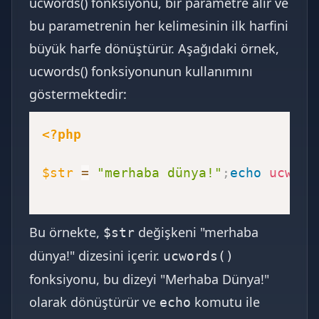
ucwords() fonksiyonu, bir parametre alır ve
bu parametrenin her kelimesinin ilk harfini
büyük harfe dönüştürür. Aşağıdaki örnek,
ucwords() fonksiyonunun kullanımını
göstermektedir:
<?php
$str
=
"merhaba dünya!"
;
echo
ucword
Bu örnekte,
değişkeni "merhaba
$str
dünya!" dizesini içerir.
ucwords()
fonksiyonu, bu dizeyi "Merhaba Dünya!"
olarak dönüştürür ve
komutu ile
echo