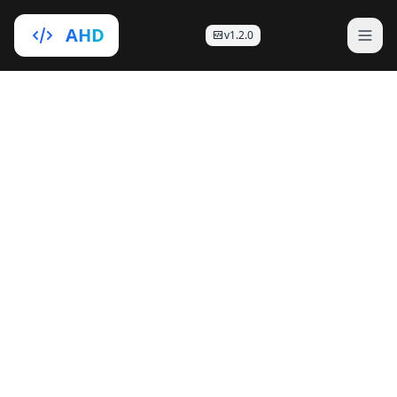
AHD
v1.2.0