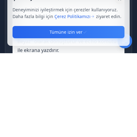
Kapat
Deneyiminizi iyileştirmek için çerezler kullanıyoruz.
Bu örnekte, 
 değişkeni "ahmet kara, 
$str
Daha fazla bilgi için
Çerez Politikamızı
ziyaret edin.
mehmet beyaz" dizesini içerir. 
ucwords()
Tümüne izin ver
fonksiyonu, bu dizeyi "Ahmet Kara, Mehmet 
Beyaz" olarak dönüştürür ve 
 komutu 
echo
ile ekrana yazdırır.
İlgili Etiketler