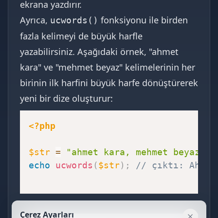
ekrana yazdırır.
Ayrıca,
fonksiyonu ile birden
ucwords()
fazla kelimeyi de büyük harfle
yazabilirsiniz. Aşağıdaki örnek, "ahmet
kara" ve "mehmet beyaz" kelimelerinin her
birinin ilk harfini büyük harfe dönüştürerek
yeni bir dize oluşturur:
<?php
$str
=
"ahmet kara, mehmet beyaz"
;
echo
ucwords
(
$str
)
;
// çıktı: Ahmet
Çerez Ayarları