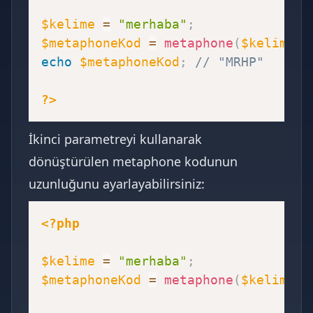
$kelime
=
"merhaba"
;
$metaphoneKod
=
metaphone
(
$kelime
)
;
echo
$metaphoneKod
;
// "MRHP"
?>
İkinci parametreyi kullanarak
dönüştürülen metaphone kodunun
uzunluğunu ayarlayabilirsiniz:
<?php
$kelime
=
"merhaba"
;
$metaphoneKod
=
metaphone
(
$kelime
,