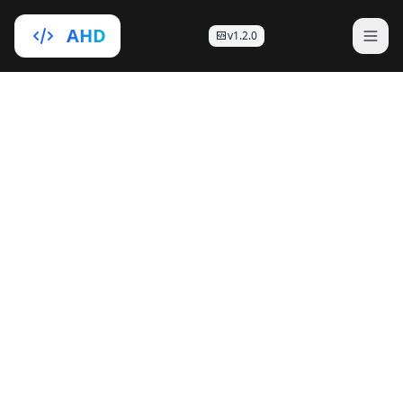
AHD
v1.2.0