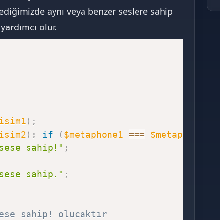
lediğimizde aynı veya benzer seslere sahip
yardımcı olur.
isim1
)
;
isim2
)
;
if
(
$metaphone1
===
$metaphone2
)
sese sahip!"
;
sese sahip."
;
ese sahip! olucaktır