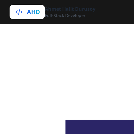
Ahmet Halit Durusoy
AHD
Full-Stack Developer