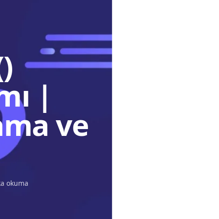
)
mı |
lama ve
ka okuma