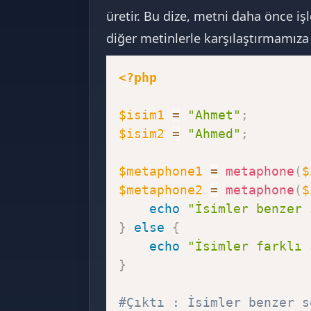
üretir. Bu dize, metni daha önce iş
diğer metinlerle karşılaştırmamıza 
<?php
$isim1
=
"Ahmet"
;
$isim2
=
"Ahmed"
;
$metaphone1
=
metaphone
(
$
$metaphone2
=
metaphone
(
$
echo
"İsimler benzer 
}
else
{
echo
"İsimler farklı 
}
#Çıktı : İsimler benzer s