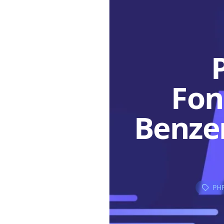
Fon
Benzer
PHP