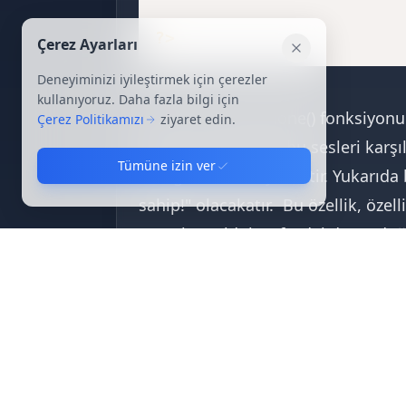
?>
Çerez Ayarları
Kapat
Deneyiminizi iyileştirmek için çerezler
kullanıyoruz. Daha fazla bilgi için
Bu örnek, metaphone() fonksiyonu 
Çerez Politikamızı
ziyaret edin.
sesleri üretecek ve bu sesleri karşı
Tümüne izin ver
olduğunu belirleyecektir. Yukarıda b
sahip!" olacakatır. Bu özellik, özel
yaparken oldukça faydalıdır ve doğ
İlgili Etiketler