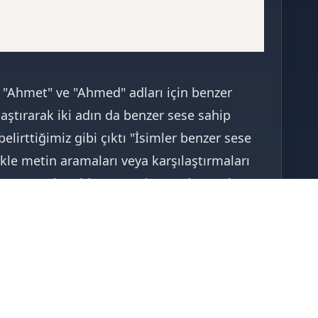
"Ahmet" ve "Ahmed" adları için benzer
laştırarak iki adın da benzer sese sahip
elirttiğimiz gibi çıktı "İsimler benzer sese
likle metin aramaları veya karşılaştırmaları
ru sonuçlar elde etmemize yardımcı olur.