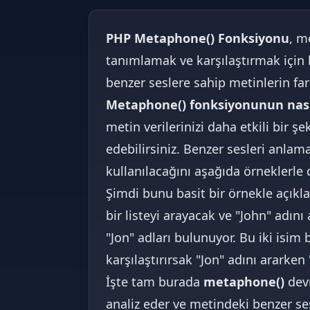
PHP Metaphone() Fonksiyonu
, m
tanımlamak ve karşılaştırmak için ku
benzer seslere sahip metinlerin fark
Metaphone() fonksiyonunun nasıl
metin verilerinizi daha etkili bir ş
edebilirsiniz. Benzer sesleri anlama
kullanılacağını aşağıda örneklerle d
Şimdi bunu basit bir örnekle açıkla
bir listeyi arayacak ve "John" adın
"Jon" adları bulunuyor. Bu iki isim
karşılaştırırsak "Jon" adını ararken 
İşte tam burada
metaphone()
devr
analiz eder ve metindeki benzer ses