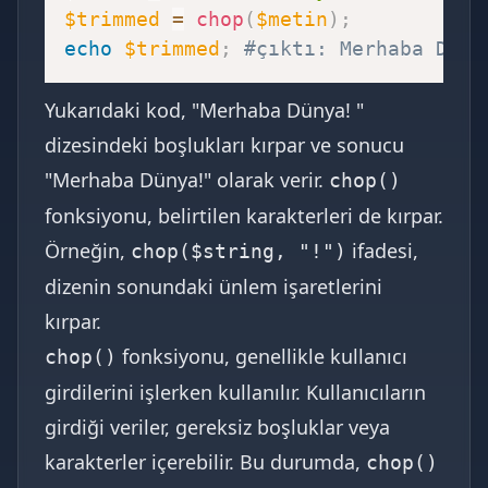
$trimmed
=
chop
(
$metin
)
;
echo
$trimmed
;
#çıktı: Merhaba Düny
Yukarıdaki kod, "Merhaba Dünya! "
dizesindeki boşlukları kırpar ve sonucu
"Merhaba Dünya!" olarak verir.
chop()
fonksiyonu, belirtilen karakterleri de kırpar.
Örneğin,
ifadesi,
chop($string, "!")
dizenin sonundaki ünlem işaretlerini
kırpar.
fonksiyonu, genellikle kullanıcı
chop()
girdilerini işlerken kullanılır. Kullanıcıların
girdiği veriler, gereksiz boşluklar veya
karakterler içerebilir. Bu durumda,
chop()