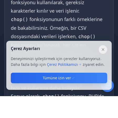
fonksiyonu kullanılarak, gereksiz
karakterler kırılır ve veri işlenir.
fonksiyonunun farklı örneklerine
chop()
de bakabilirsiniz. Örneğin, bir CSV
dosyasındaki verileri işlerken,
chop()
fonksiyonu kullanarak, her satırın
Çerez Ayarları
Kapat
sonundaki boşlukları kırabilirsiniz. Ayrıca,
Deneyiminizi iyileştirmek için çerezler kullanıyoruz.
fonksiyonu ile benzer bir
rtrim()
Daha fazla bilgi için
Çerez Politikamızı
ziyaret edin.
işlevsellik sağlar. Ancak,
chop()
Tümüne izin ver
fonksiyonu, boşlukları kırpmak için daha
hızlı ve kullanımı daha kolaydır.
Sonuç olarak,
fonksiyonu, PHP'de
chop()
yaygın olarak kullanılan ve veri girdilerini
işlemede oldukça faydalı olan bir