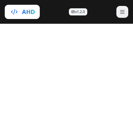
AHD
v1.2.0