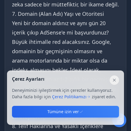
zeka sadece bir müttefiktir, bir ikame değil.
7. Domain (Alan Adı) Yaşı ve Otoritesi
Yeni bir domain aldınız ve aynı gün 20
içerik çıkıp AdSense'e mi başvurdunuz?
Büyük ihtimalle red alacaksınız. Google,
domainin bir geçmişinin olmasını ve
arama motorlarında bir miktar olsa da
indeks almasını bekler. İdeal olarak,
domaininizin en az 1-2 aylık bir geçmişi
Çerez Ayarları
Kapat
olmalı ve Google Search Console üzerinde
Deneyiminizi iyileştirmek için çerezler kullanıyoruz.
Daha fazla bilgi için
Çerez Politikamızı
ziyaret edin.
bazı anahtar kelimelerde görüntülenme
almaya başlamalıdır. Sabır,
AdSense onay
Tümüne izin ver
stratejileri
içinde en güçlü silahtır.
8. Telif Haklarına ve Yasaklı İçeriklere