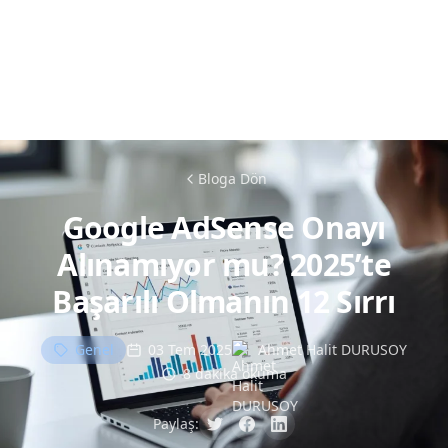
Bloga Dön
Google AdSense Onayı
Alınamıyor mu? 2025’te
Başarılı Olmanın 12 Sırrı
Genel
03 Tem 2025
Ahmet Halit DURUSOY
8 dakika okuma
Paylaş: