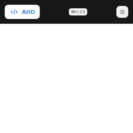
AHD
v1.2.0