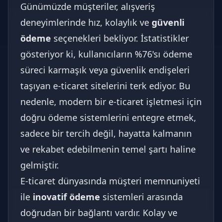
Günümüzde müşteriler, alışveriş
deneyimlerinde hız, kolaylık ve
güvenli
ödeme
seçenekleri bekliyor. İstatistikler
gösteriyor ki, kullanıcıların %76'sı ödeme
süreci karmaşık veya güvenlik endişeleri
taşıyan e-ticaret sitelerini terk ediyor. Bu
nedenle, modern bir e-ticaret işletmesi için
doğru ödeme sistemlerini entegre etmek,
sadece bir tercih değil, hayatta kalmanın
ve rekabet edebilmenin temel şartı haline
gelmiştir.
E-ticaret dünyasında müşteri memnuniyeti
ile
inovatif ödeme
sistemleri arasında
doğrudan bir bağlantı vardır. Kolay ve