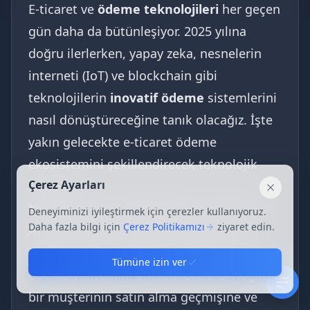
E-ticaret ve
ödeme teknolojileri
her geçen
gün daha da bütünleşiyor. 2025 yılına
doğru ilerlerken, yapay zeka, nesnelerin
interneti (IoT) ve blockchain gibi
teknolojilerin
inovatif ödeme
sistemlerini
nasıl dönüştüreceğine tanık olacağız. İşte
yakın gelecekte e-ticaret ödeme
ekosistemini şekillendirecek teknolojik
Çerez Ayarları
trendler:
Kapat
Yapay Zeka Destekli Ödeme Sistemleri
:
Deneyiminizi iyileştirmek için çerezler kullanıyoruz.
Daha fazla bilgi için
Çerez Politikamızı
ziyaret edin.
AI algoritmaları, kullanıcıların alışveriş
davranışlarını analiz ederek en uygun
Tümüne izin ver
ödeme yöntemini önerebilecek. Örneğin,
bir müşterinin satın alma geçmişine ve