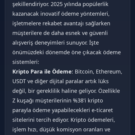
şekillendiriyor. 2025 yılında popülerlik
kazanacak inovatif ödeme yöntemleri,
işletmelere rekabet avantajı sağlarken
müşterilere de daha esnek ve güvenli
alışveriş deneyimleri sunuyor. İşte
önümüzdeki dönemde öne çıkacak ödeme
sistemleri:
Kripto Para ile Ödeme
: Bitcoin, Ethereum,
USDT ve diğer dijital paralar artık lüks
değil, bir gereklilik haline geliyor. Özellikle
Z kuşağı müşterilerinin %38'i kripto
parayla ödeme yapabilecekleri e-ticaret
sitelerini tercih ediyor. Kripto ödemeleri,
işlem hızı, düşük komisyon oranları ve