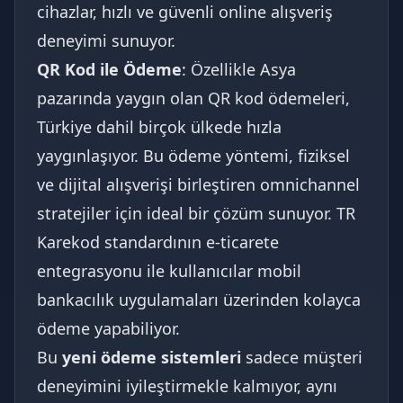
cihazlar, hızlı ve güvenli online alışveriş
deneyimi sunuyor.
QR Kod ile Ödeme
: Özellikle Asya
pazarında yaygın olan QR kod ödemeleri,
Türkiye dahil birçok ülkede hızla
yaygınlaşıyor. Bu ödeme yöntemi, fiziksel
ve dijital alışverişi birleştiren omnichannel
stratejiler için ideal bir çözüm sunuyor. TR
Karekod standardının e-ticarete
entegrasyonu ile kullanıcılar mobil
bankacılık uygulamaları üzerinden kolayca
ödeme yapabiliyor.
Bu
yeni ödeme sistemleri
sadece müşteri
deneyimini iyileştirmekle kalmıyor, aynı