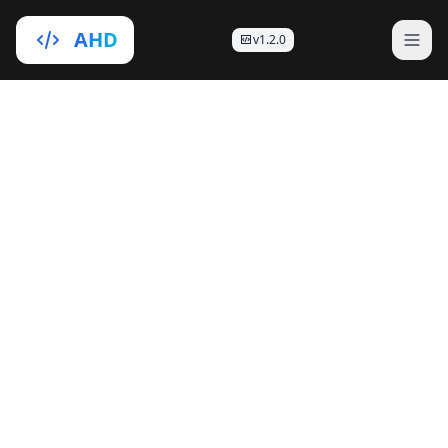
AHD
v1.2.0