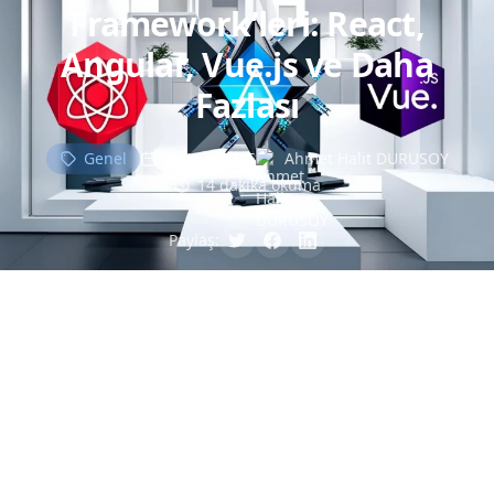
Framework’leri: React,
Angular, Vue.js ve Daha
Fazlası
Genel
07 Mar 2025
Ahmet Halit DURUSOY
14 dakika okuma
Paylaş: