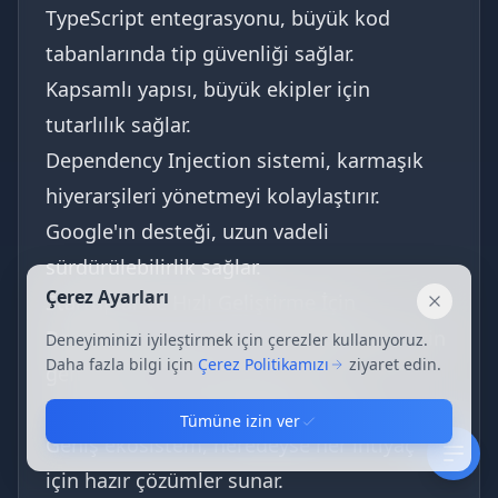
TypeScript entegrasyonu, büyük kod
tabanlarında tip güvenliği sağlar.
Kapsamlı yapısı, büyük ekipler için
tutarlılık sağlar.
Dependency Injection sistemi, karmaşık
hiyerarşileri yönetmeyi kolaylaştırır.
Google'ın desteği, uzun vadeli
sürdürülebilirlik sağlar.
Çerez Ayarları
Startuplar ve Hızlı Geliştirme İçin
Kapat
React
, startuplar ve hızlı prototipleme için
Deneyiminizi iyileştirmek için çerezler kullanıyoruz.
Daha fazla bilgi için
Çerez Politikamızı
ziyaret edin.
genellikle tercih edilir çünkü:
Minimal API, hızlı başlangıç sağlar.
Tümüne izin ver
Geniş ekosistem, neredeyse her ihtiyaç
için hazır çözümler sunar.